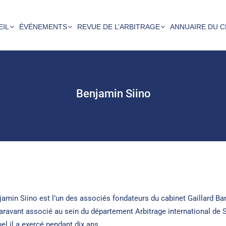
EIL
ÉVÉNEMENTS
REVUE DE L’ARBITRAGE
ANNUAIRE DU C
Benjamin Siino
jamin Siino est l’un des associés fondateurs du cabinet Gaillard Ban
aravant associé au sein du département Arbitrage international de 
uel il a exercé pendant dix ans.