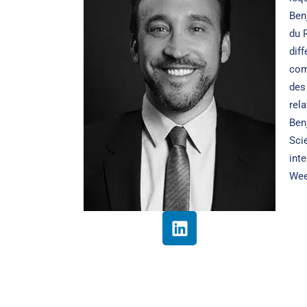
Ben
du 
dif
com
des
rel
Ben
Sci
int
Wee