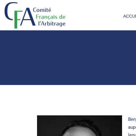
ACCU
Ben
aup
leq