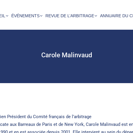
EIL
ÉVÉNEMENTS
REVUE DE L’ARBITRAGE
ANNUAIRE DU C
Carole Malinvaud
ien Président du Comité français de l’arbitrage
cate aux Barreaux de Paris et de New York, Carole Malinvaud est en
1990 et en est associée depuis 2001. Elle intervient au sein du dépar