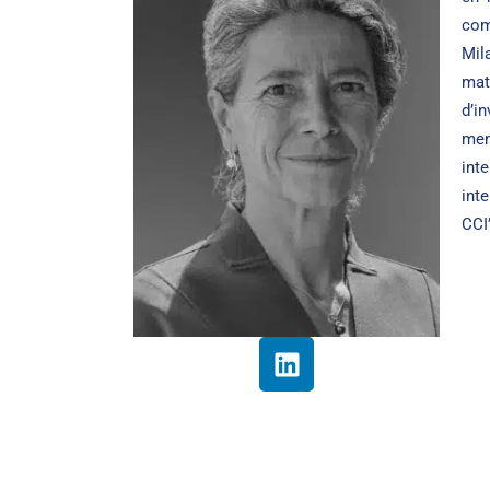
com
Mil
mat
d’i
mem
inte
int
CCI