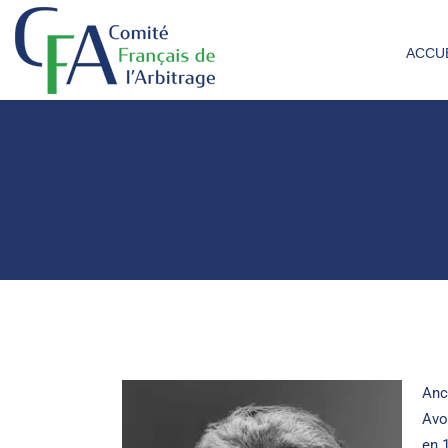
ACCU
Anc
Avo
en 