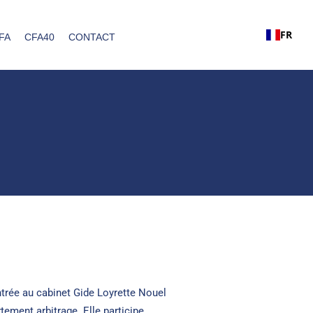
FR
FA
CFA40
CONTACT
trée au cabinet Gide Loyrette Nouel
tement arbitrage. Elle participe