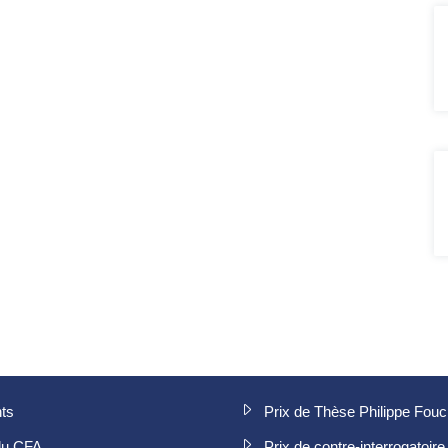
ts
Prix de Thèse Philippe Fou
du CFA
Prix de contre-interrogatoire