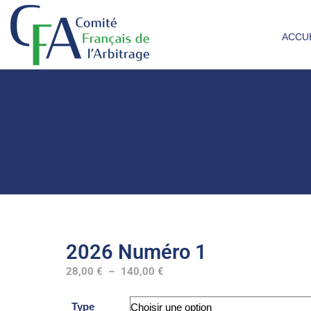
ACCU
2026 Numéro 1
28,00
€
–
140,00
€
Type