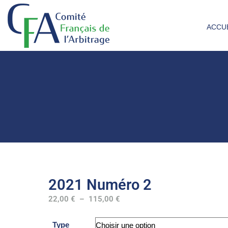
ACCU
2021 Numéro 2
22,00
€
–
115,00
€
Type