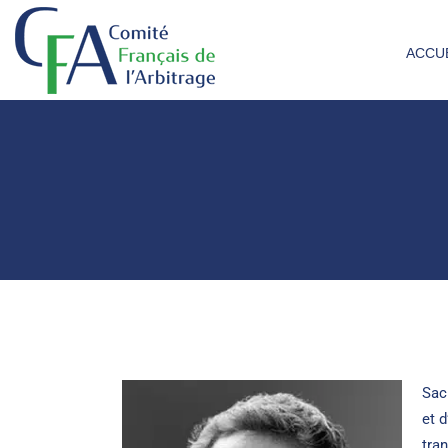
ACCU
Sac
et 
tran