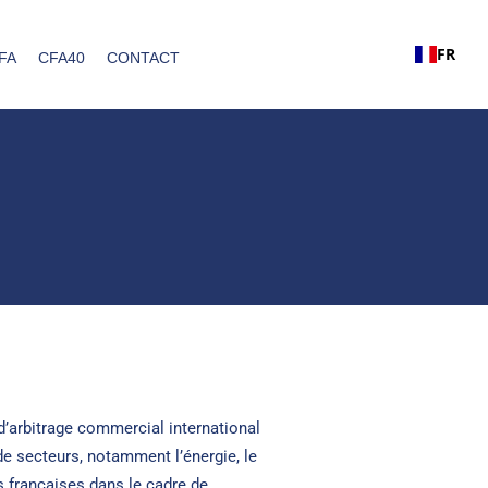
FR
FA
CFA40
CONTACT
d’arbitrage commercial international
de secteurs, notamment l’énergie, le
ons françaises dans le cadre de