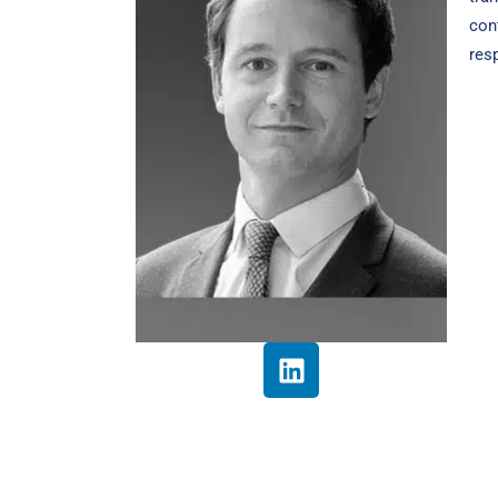
con
resp