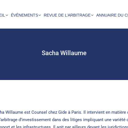
EIL
ÉVÉNEMENTS
REVUE DE L’ARBITRAGE
ANNUAIRE DU C
Sacha Willaume
ha Willaume est Counsel chez Gide à Paris. Il intervient en matière 
d’arbitrage d’investissement dans des litiges impliquant une variété 
sport et les infrastructures. Il agit par ailleurs devant les juridicti